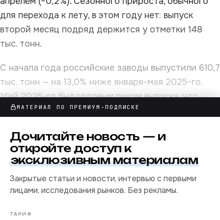
апрелём (−0,2%). Сезонного прироста, обычного
для перехода к лету, в этом году нет: выпуск
второй месяц подряд держится у отметки 148
тыс. тонн.
С начала года российские заводы выпустили 610,7
тыс. тонн — на 13,0% ниже января-мая 2025-го.
Май 2025-го был годовым пиком выпуска, что
МАТЕРИАЛ ПО ПРЕМИУМ-ПОДПИСКЕ
усиливает годовой минус, но дело не только в
базе: серия 2026 года ниже соответствующих
Дочитайте
новость
— и
месяцев 2025-го каждый месяц без исключения.
откройте доступ к
эксклюзивным материалам
Закрытые статьи и новости, интервью с первыми
лицами, исследования рынков. Без рекламы.
ТАРИФ