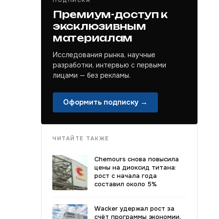
ПОДПИСКА
Премиум-доступ к
эксклюзивным
материалам
Исследования рынка, научные
разработки, интервью с первыми
лицами — без рекламы.
Оформить подписку →
ЧИТАЙТЕ ТАКЖЕ
Chemours снова повысила
цены на диоксид титана:
рост с начала года
составил около 5%
Wacker удержал рост за
счёт программы экономии,