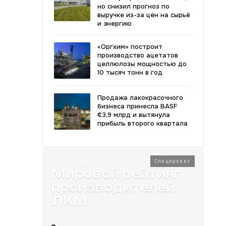
но снизил прогноз по
выручке из-за цен на сырьё
и энергию
«Оргхим» построит
производство ацетатов
целлюлозы мощностью до
10 тысяч тонн в год
Продажа лакокрасочного
бизнеса принесла BASF
€3,9 млрд и вытянула
прибыль второго квартала
2026 · Топ-80
Спецпроект
Мировой рейтинг
производителей
ЛКМ