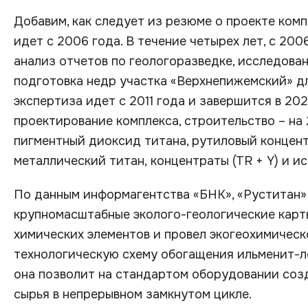
Добавим, как следует из резюме о проекте ком
идет с 2006 года. В течение четырех лет, с 200
анализ отчетов по геологоразведке, исследова
подготовка недр участка «Верхнепижемский» дл
экспертиза идет с 2011 года и завершится в 202
проектирование комплекса, строительство – на 
пигментный диоксид титана, рутиловый концентр
металлический титан, концентраты (TR + Y) и и
По данным информагентства «БНК», «Руститан» 
крупномасштабные эколого-геологические карт
химических элементов и провел экогеохимичес
технологическую схему обогащения ильменит-л
она позволит на стандартом оборудовании соз
сырья в непрерывном замкнутом цикле.