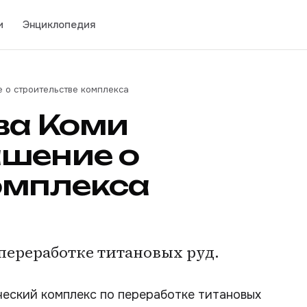
и
Энциклопедия
е о строительстве комплекса
ава Коми
ашение о
омплекса
 переработке титановых руд.
ческий комплекс по переработке титановых