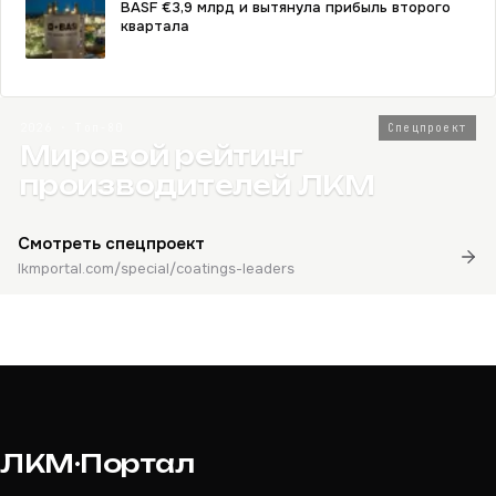
BASF €3,9 млрд и вытянула прибыль второго
квартала
2026 · Топ-80
Спецпроект
Мировой рейтинг
производителей ЛКМ
Смотреть спецпроект
lkmportal.com/special/coatings-leaders
ЛКМ·Портал