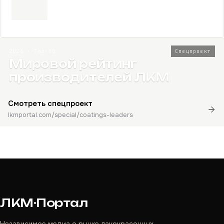
2026 · Топ-80
Спецпроект
Мировой рейтинг
производителей ЛКМ
Смотреть спецпроект
lkmportal.com/special/coatings-leaders
ЛКМ·Портал