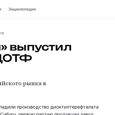
и
Энциклопедия
ОТФ
» выпустил
 ДОТФ
ийского рынка в
ладили производство диоктилтерефталата
«Сибур», первую партию продукции завод