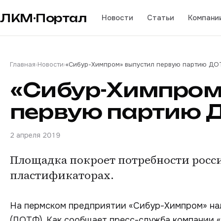
ЛКМ·Портал
Новости
Статьи
Компани
Главная
›
Новости
›
«Сибур-Химпром» выпустил первую партию Д
«Сибур-Химпром
первую партию
2 апреля 2019
Площадка покроет потребности росс
пластификаторах.
На пермском предприятии «Сибур-Химпром» на
(ДОТФ). Как сообщает пресс-служба компании 