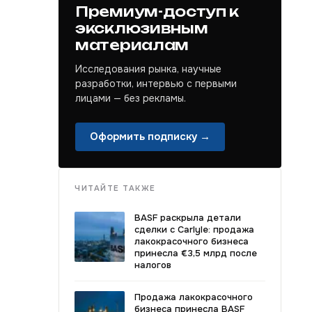
Премиум-доступ к
эксклюзивным
материалам
Исследования рынка, научные
разработки, интервью с первыми
лицами — без рекламы.
Оформить подписку →
ЧИТАЙТЕ ТАКЖЕ
BASF раскрыла детали
сделки с Carlyle: продажа
лакокрасочного бизнеса
принесла €3,5 млрд после
налогов
Продажа лакокрасочного
бизнеса принесла BASF