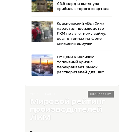
€3,9 млрд и вытянула
прибыль второго квартала
Красноярский «БытХим»
нарастил производство
ЛКМ по льготному займу:
рост в тоннах на фоне
снижения выручки
От цены к наличию:
топливный кризис
перекраивает рынок
растворителей для ЛКМ
2026 · Топ-80
Спецпроект
Мировой рейтинг
производителей
ЛКМ