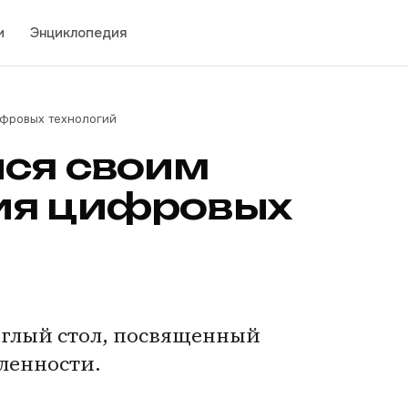
и
Энциклопедия
ифровых технологий
лся своим
ия цифровых
углый стол, посвященный
ленности.