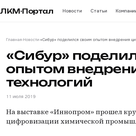
ЛКМ·Портал
Новости
Статьи
Компани
Главная
›
Новости
›
«Сибур» поделился своим опытом внедрения ц
«Сибур» подели
опытом внедрен
технологий
11 июля 2019
На выставке «Иннопром» прошел кр
цифровизации химической промыш