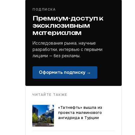
ПОДПИСКА
Премиум-доступ к
эксклюзивным
материалам
Исследования рынка, научные
разработки, интервью с первыми
лицами — без рекламы.
Оформить подписку →
ЧИТАЙТЕ ТАКЖЕ
«Татнефть» вышла из
проекта малеинового
ангидрида в Турции