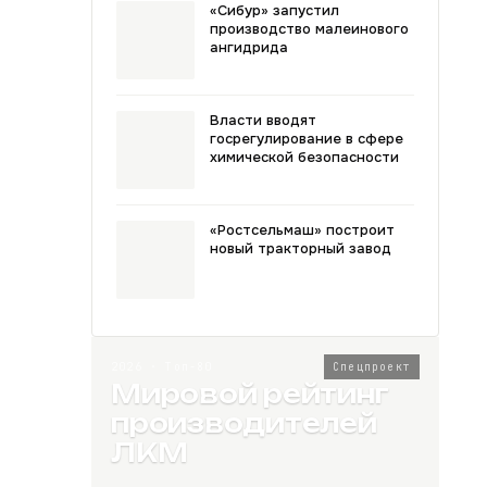
«Сибур» запустил
производство малеинового
ангидрида
Власти вводят
госрегулирование в сфере
химической безопасности
«Ростсельмаш» построит
новый тракторный завод
2026 · Топ-80
Спецпроект
Мировой рейтинг
производителей
ЛКМ