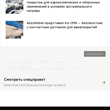
покрытие для аэрокосмических и оборонных
применений в условиях экстремального
нагрева
AkzoNobel представил Iris CMX — беспилотник
с контактным датчиком для авиапокрытий
2026 · Топ-80
Спецпроект
Мировой рейтинг
производителей ЛКМ
Смотреть спецпроект
lkmportal.com/special/coatings-leaders