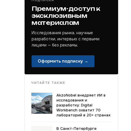
ПОДПИСКА
Премиум-доступ к
эксклюзивным
материалам
Исследования рынка, научные
разработки, интервью с первыми
лицами — без рекламы.
Оформить подписку →
ЧИТАЙТЕ ТАКЖЕ
AkzoNobel внедряет ИИ в
исследования и
разработку: Digital
Workbench охватит 70
лабораторий в 20+ странах
В Санкт-Петербурге