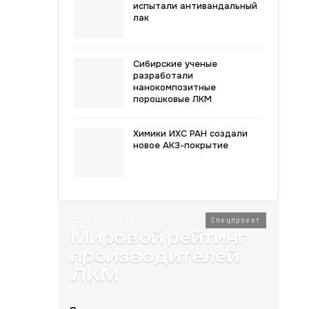
испытали антивандальный
лак
Сибирские ученые
разработали
нанокомпозитные
порошковые ЛКМ
Химики ИХС РАН создали
новое АКЗ-покрытие
2026 · Топ-80
Спецпроект
Мировой рейтинг
производителей
ЛКМ