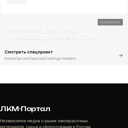
2026 · Топ-80
Спецпроект
Мировой рейтинг
производителей ЛКМ
Смотреть спецпроект
lkmportal.com/special/coatings-leaders
ЛКМ·Портал
Независимое медиа о рынке лакокрасочных
материалов, сырья и оборудования в России,