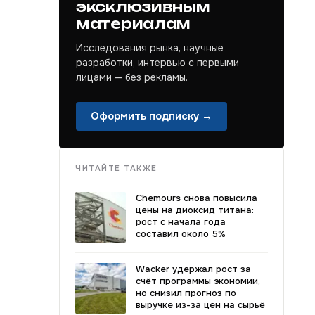
эксклюзивным
материалам
Исследования рынка, научные
разработки, интервью с первыми
лицами — без рекламы.
Оформить подписку →
ЧИТАЙТЕ ТАКЖЕ
Chemours снова повысила
цены на диоксид титана:
рост с начала года
составил около 5%
Wacker удержал рост за
счёт программы экономии,
но снизил прогноз по
выручке из-за цен на сырьё