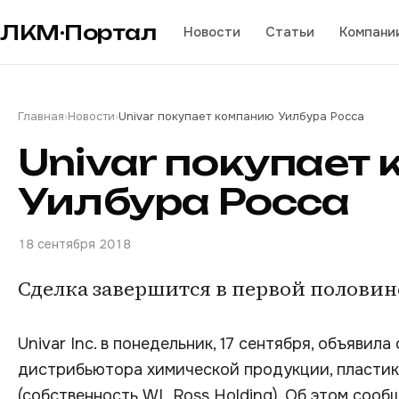
ЛКМ·Портал
Новости
Статьи
Компани
Главная
›
Новости
›
Univar покупает компанию Уилбура Росса
Univar покупает
Уилбура Росса
18 сентября 2018
Сделка завершится в первой половине
Univar Inc. в понедельник, 17 сентября, объяви
дистрибьютора химической продукции, пластико
(собственность WL Ross Holding). Об этом сооб