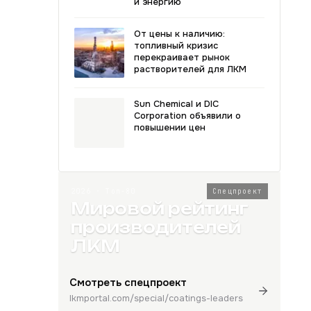
и энергию
От цены к наличию:
топливный кризис
перекраивает рынок
растворителей для ЛКМ
Sun Chemical и DIC
Corporation объявили о
повышении цен
2026 · Топ-80
Спецпроект
Мировой рейтинг
производителей
ЛКМ
Смотреть спецпроект
lkmportal.com/special/coatings-leaders