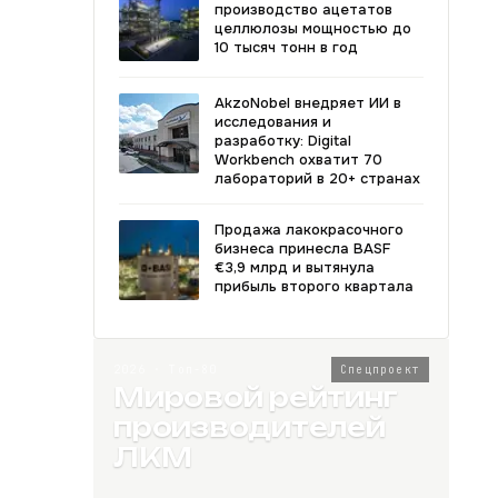
производство ацетатов
целлюлозы мощностью до
10 тысяч тонн в год
AkzoNobel внедряет ИИ в
исследования и
разработку: Digital
Workbench охватит 70
лабораторий в 20+ странах
Продажа лакокрасочного
бизнеса принесла BASF
€3,9 млрд и вытянула
прибыль второго квартала
2026 · Топ-80
Спецпроект
Мировой рейтинг
производителей
ЛКМ