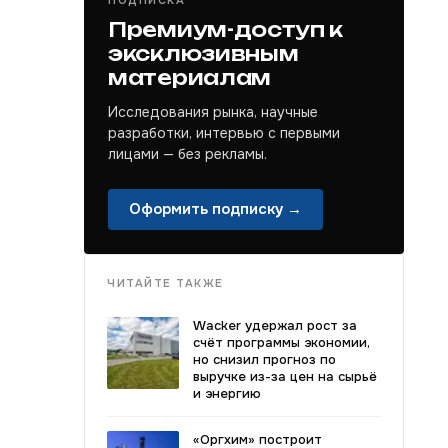
ПОДПИСКА
Премиум-доступ к
эксклюзивным
материалам
Исследования рынка, научные
разработки, интервью с первыми
лицами — без рекламы.
Оформить подписку →
ЧИТАЙТЕ ТАКЖЕ
Wacker удержал рост за
счёт программы экономии,
но снизил прогноз по
выручке из-за цен на сырьё
и энергию
«Оргхим» построит