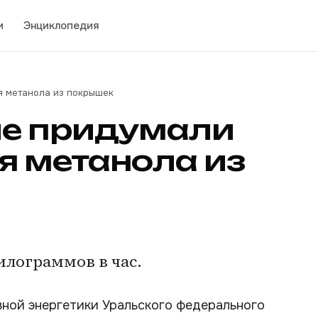
и
Энциклопедия
я метанола из покрышек
ые придумали
я метанола из
илограммов в час.
вной энергетики Уральского федерального