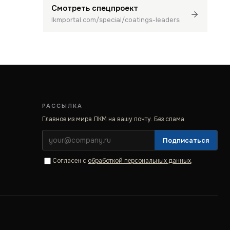
Смотреть спецпроект
lkmportal.com/special/coatings-leaders
РАССЫЛКА
Главное из мира ЛКМ на вашу почту. Без спама.
Подписаться
Согласен с
обработкой персональных данных
.