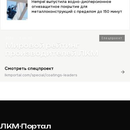
Hempel выпустила водно-дисперсионное
огнезащитное покрытие для
металлоконструкций с пределом до 150 минут
2026 · Топ-80
Спецпроект
Мировой рейтинг
производителей ЛКМ
Смотреть спецпроект
lkmportal.com/special/coatings-leaders
ЛКМ·Портал