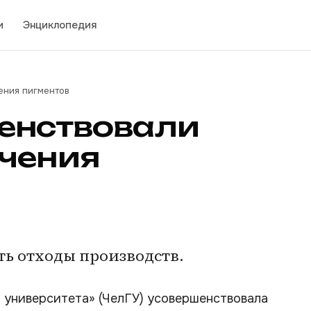
и
Энциклопедия
ения пигментов
шенствовали
учения
ть отходы производств.
 университета» (ЧелГУ) усовершенствовала