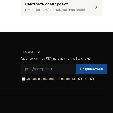
Смотреть спецпроект
lkmportal.com/special/coatings-leaders
РАССЫЛКА
Главное из мира ЛКМ на вашу почту. Без спама.
Подписаться
Согласен с
обработкой персональных данных
.