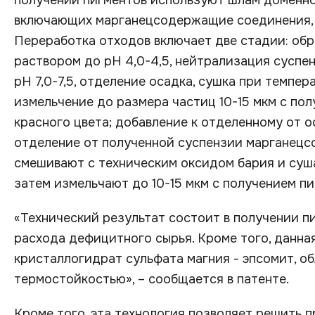
получении пигментов используют шлам доменно
включающих марганецсодержащие соединения, 
Переработка отходов включает две стадии: об
раствором до рН 4,0-4,5, нейтрализация сусп
рН 7,0-7,5, отделение осадка, сушка при темпе
измельчение до размера частиц 10-15 мкм с по
красного цвета; добавление к отделенному от 
отделение от полученной суспензии марганецс
смешивают с техническим оксидом бария и суш
затем измельчают до 10-15 мкм с получением пи
«Технический результат состоит в получении п
расхода дефицитного сырья. Кроме того, данна
кристаллогидрат сульфата магния - эпсомит, 
термостойкостью», – сообщается в патенте.
Кроме того, эта технология позволяет решить 