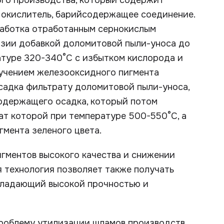
го производства, который содержит
окислитель, барийсодержащее соединение.
работка отработанным сернокислым
ензии добавкой доломитовой пыли-уноса до
ратуре 320-340°С с избытком кислорода и
лучением железооксидного пигмента
осадка фильтрату доломитовой пыли-уноса,
одержащего осадка, который потом
ат которой при температуре 500-550°С, а
гмента зеленого цвета.
игментов высокого качества и снижении
я технология позволяет также получать
обладающий высокой прочностью и
проблему утилизации шламов производств.