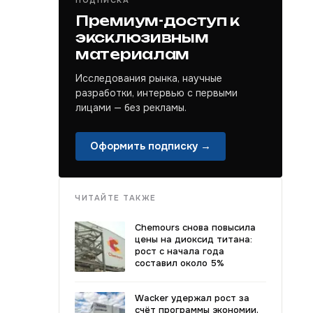
ПОДПИСКА
Премиум-доступ к
эксклюзивным
материалам
Исследования рынка, научные
разработки, интервью с первыми
лицами — без рекламы.
Оформить подписку →
ЧИТАЙТЕ ТАКЖЕ
Chemours снова повысила
цены на диоксид титана:
рост с начала года
составил около 5%
Wacker удержал рост за
счёт программы экономии,