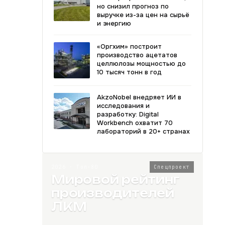
но снизил прогноз по
выручке из-за цен на сырьё
и энергию
«Оргхим» построит
производство ацетатов
целлюлозы мощностью до
10 тысяч тонн в год
AkzoNobel внедряет ИИ в
исследования и
разработку: Digital
Workbench охватит 70
лабораторий в 20+ странах
2026 · Топ-80
Спецпроект
Мировой рейтинг
производителей
ЛКМ