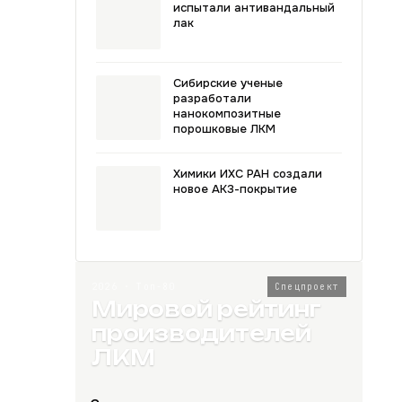
испытали антивандальный
лак
Сибирские ученые
разработали
нанокомпозитные
порошковые ЛКМ
Химики ИХС РАН создали
новое АКЗ-покрытие
2026 · Топ-80
Спецпроект
Мировой рейтинг
производителей
ЛКМ