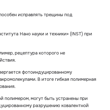
способен исправлять трещины под
титута Нано науки и техники» (INST) при
лимер, рецептура которого не
йствия.
вергается фотоиндуцированному
акромолекулами. В итоге гибкая полимерная
ования.
й полимером, могут быть устранены при
дуцированному разрушению ковалентной