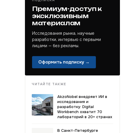
ПОДПИСКА
Премиум-доступ к
эксклюзивным
материалам
Исследования рынка, научные
разработки, интервью с первыми
лицами — без рекламы.
Оформить подписку →
ЧИТАЙТЕ ТАКЖЕ
AkzoNobel внедряет ИИ в
исследования и
разработку: Digital
Workbench охватит 70
лабораторий в 20+ странах
В Санкт-Петербурге