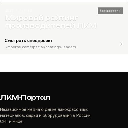
2026 · Топ-80
Спецпроект
Мировой рейтинг
производителей ЛКМ
Смотреть спецпроект
lkmportal.com/special/coatings-leaders
ЛКМ·Портал
Независимое медиа о рынке лакокрасочных
материалов, сырья и оборудования в России,
СНГ и мире.