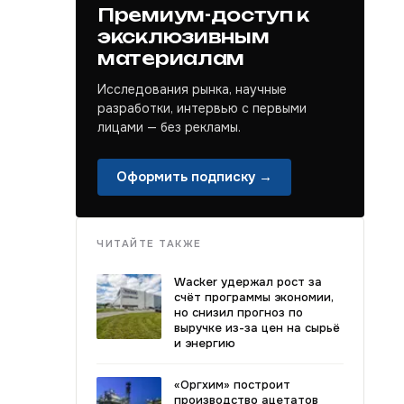
Премиум-доступ к
эксклюзивным
материалам
Исследования рынка, научные
разработки, интервью с первыми
лицами — без рекламы.
Оформить подписку →
ЧИТАЙТЕ ТАКЖЕ
Wacker удержал рост за
счёт программы экономии,
но снизил прогноз по
выручке из-за цен на сырьё
и энергию
«Оргхим» построит
производство ацетатов