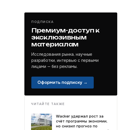
ПОДПИСКА
Премиум-доступ к
эксклюзивным
материалам
Исследования рынка, научные
разработки, интервью с первыми
лицами — без рекламы.
Оформить подписку →
ЧИТАЙТЕ ТАКЖЕ
Wacker удержал рост за
счёт программы экономии,
но снизил прогноз по