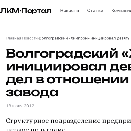
ЛКМ·Портал
Новости
Статьи
Компани
Главная
›
Новости
›
Волгоградский «Химпром» инициировал девять 
Волгоградский 
инициировал дев
дел в отношении
завода
18 июля 2012
Структурное подразделение предпри
первое полугодие.