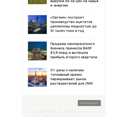
выручке из-за цен на сырьё
и энергию
«Оргхим» построит
производство ацетатов
целлюлозы мощностью до
10 тысяч тонн в год
Продажа лакокрасочного
бизнеса принесла BASF
€3,9 млрд и вытянула
прибыль второго квартала
От цены к наличию:
топливный кризис
перекраивает рынок
растворителей для ЛКМ
2026 · Топ-80
Спецпроект
Мировой рейтинг
производителей