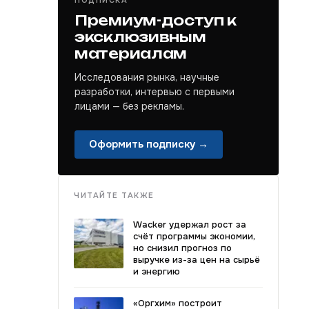
ПОДПИСКА
Премиум-доступ к
эксклюзивным
материалам
Исследования рынка, научные
разработки, интервью с первыми
лицами — без рекламы.
Оформить подписку →
ЧИТАЙТЕ ТАКЖЕ
Wacker удержал рост за
счёт программы экономии,
но снизил прогноз по
выручке из-за цен на сырьё
и энергию
«Оргхим» построит