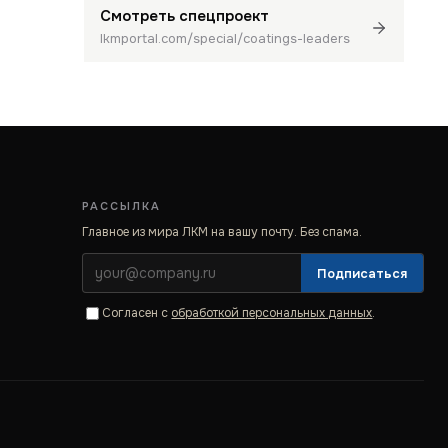
Смотреть спецпроект
lkmportal.com/special/coatings-leaders
РАССЫЛКА
Главное из мира ЛКМ на вашу почту. Без спама.
Подписаться
Согласен с
обработкой персональных данных
.