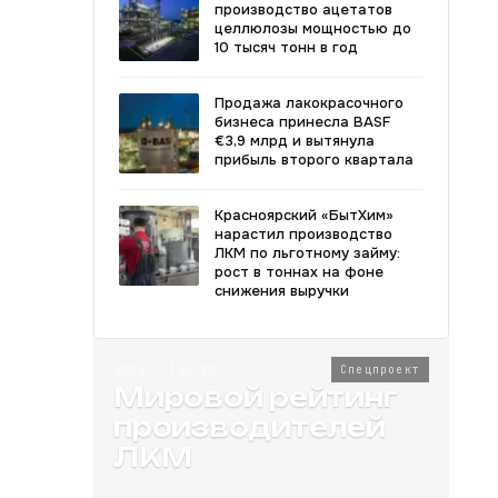
производство ацетатов
целлюлозы мощностью до
10 тысяч тонн в год
Продажа лакокрасочного
бизнеса принесла BASF
€3,9 млрд и вытянула
прибыль второго квартала
Красноярский «БытХим»
нарастил производство
ЛКМ по льготному займу:
рост в тоннах на фоне
снижения выручки
2026 · Топ-80
Спецпроект
Мировой рейтинг
производителей
ЛКМ