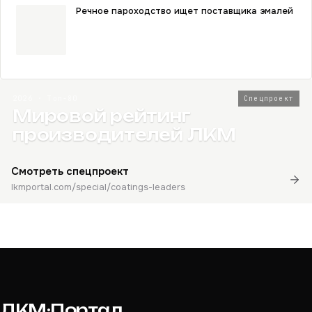
Речное пароходство ищет поставщика эмалей
2026 · Топ-80
Спецпроект
Мировой рейтинг
производителей ЛКМ
Смотреть спецпроект
lkmportal.com/special/coatings-leaders
ЛКМ·Портал