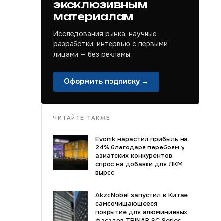
эксклюзивным
материалам
Исследования рынка, научные
разработки, интервью с первыми
лицами — без рекламы.
Оформить подписку →
ЧИТАЙТЕ ТАКЖЕ
Evonik нарастил прибыль на
24% благодаря перебоям у
азиатских конкурентов:
спрос на добавки для ЛКМ
вырос
AkzoNobel запустил в Китае
самоочищающееся
покрытие для алюминиевых
фасадов TRINAR SC Series