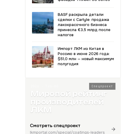
BASF раскрыла детали
сделки с Carlyle: продажа
лакокрасочного бизнеса
принесла €3,5 млрд после
налогов
Импорт ЛКМ из Китая в
Россию в июне 2026 года:
$51,0 млн — новый максимум
полугодия
2026 · Топ-80
Спецпроект
Мировой рейтинг
производителей
ЛКМ
Смотреть спецпроект
lkmportal.com/special/coatings-leaders