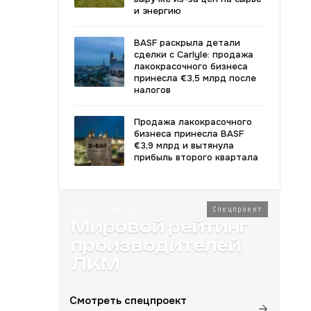
и энергию
BASF раскрыла детали
сделки с Carlyle: продажа
лакокрасочного бизнеса
принесла €3,5 млрд после
налогов
Продажа лакокрасочного
бизнеса принесла BASF
€3,9 млрд и вытянула
прибыль второго квартала
2026 · Топ-80
Спецпроект
Мировой рейтинг
производителей
ЛКМ
Смотреть спецпроект