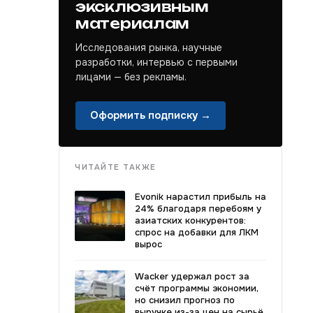
эксклюзивным
материалам
Исследования рынка, научные
разработки, интервью с первыми
лицами — без рекламы.
Оформить подписку →
ЧИТАЙТЕ ТАКЖЕ
Evonik нарастил прибыль на
24% благодаря перебоям у
азиатских конкурентов:
спрос на добавки для ЛКМ
вырос
Wacker удержал рост за
счёт программы экономии,
но снизил прогноз по
выручке из-за цен на сырьё