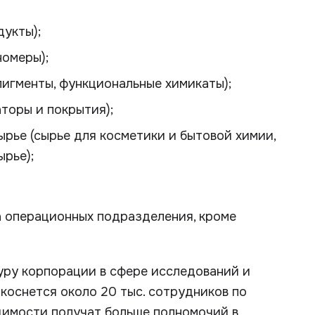
укты);
номеры);
игменты, функциональные химикаты);
торы и покрытия);
рье (сырье для косметики и бытовой химии,
рье);
а операционных подразделения, кроме
уру корпорации в сфере исследований и
 коснется около 20 тыс. сотрудников по
димости получат больше полномочий в