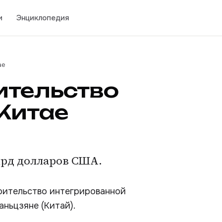
и
Энциклопедия
ае
ительство
Китае
лрд долларов США.
роительство интегрированной
ньцзяне (Китай).