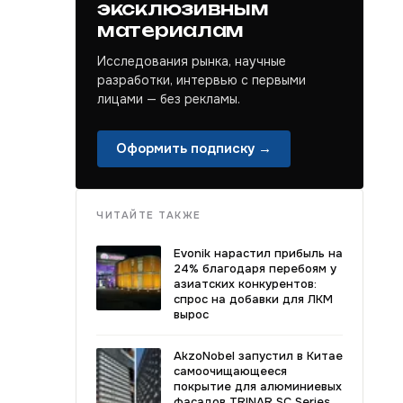
эксклюзивным
материалам
Исследования рынка, научные
разработки, интервью с первыми
лицами — без рекламы.
Оформить подписку →
ЧИТАЙТЕ ТАКЖЕ
Evonik нарастил прибыль на
24% благодаря перебоям у
азиатских конкурентов:
спрос на добавки для ЛКМ
вырос
AkzoNobel запустил в Китае
самоочищающееся
покрытие для алюминиевых
фасадов TRINAR SC Series