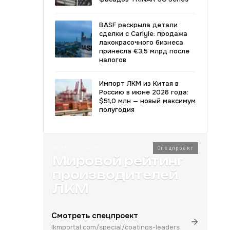
BASF раскрыла детали
сделки с Carlyle: продажа
лакокрасочного бизнеса
принесла €3,5 млрд после
налогов
Импорт ЛКМ из Китая в
Россию в июне 2026 года:
$51,0 млн — новый максимум
полугодия
2026 · Топ-80
Спецпроект
Мировой рейтинг
производителей
ЛКМ
Смотреть спецпроект
lkmportal.com/special/coatings-leaders