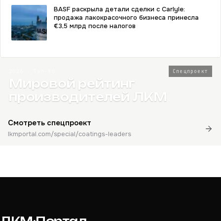
BASF раскрыла детали сделки с Carlyle:
продажа лакокрасочного бизнеса принесла
€3,5 млрд после налогов
2026 · Топ-80
Спецпроект
Мировой рейтинг
производителей ЛКМ
Смотреть спецпроект
lkmportal.com/special/coatings-leaders
ЛКМ·Портал