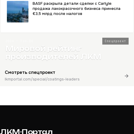
BASF раскрыла детали сделки с Carlyle:
продажа лакокрасочного бизнеса принесла
€3,5 млрд после налогов
2026 · Топ-80
Спецпроект
Мировой рейтинг
производителей ЛКМ
Смотреть спецпроект
lkmportal.com/special/coatings-leaders
ЛКМ·Портал