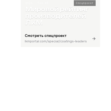
2026 · Топ-80
Спецпроект
Мировой рейтинг
производителей
ЛКМ
Смотреть спецпроект
lkmportal.com/special/coatings-leaders