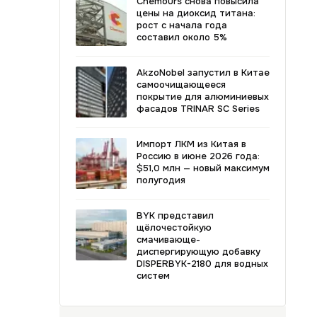
Chemours снова повысила
цены на диоксид титана:
рост с начала года
составил около 5%
AkzoNobel запустил в Китае
самоочищающееся
покрытие для алюминиевых
фасадов TRINAR SC Series
Импорт ЛКМ из Китая в
Россию в июне 2026 года:
$51,0 млн — новый максимум
полугодия
BYK представил
щёлочестойкую
смачивающе-
диспергирующую добавку
DISPERBYK-2180 для водных
систем