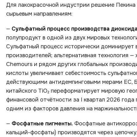
Для лакокрасочной индустрии решение Пекина 
сырьевым направлениям:
—
Сульфатный процесс производства диоксида
полупродукт в одной из двух мировых технолог
Сульфатный процесс исторически доминирует в
производителей; альтернативная технология — 
Chemours и рядом других глобальных производ
кислоты увеличивает себестоимость сульфатног
действующими антидемпинговыми мерами ЕС, Б
китайского TiO₂ переформатирует мировую гео
финансовой отчётности за I квартал 2026 года
одним из факторов давления на маржинальност
—
Фосфатные пигменты.
Фосфатные антикоррози
кальций-фосфаты) производятся через цепочку