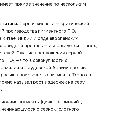
имеет прямое значение по нескольким
 титана.
Серная кислота — критический
ий производства пигментного TiO₂.
 Китае, Индии и ряде европейских
хлоридный процесс — используется Tronox,
ителей. Сжатие предложения серной
о TiO₂ — что в совокупности с
разилии и Саудовской Аравии против
графию производства пигмента. Tronox в
 прямо называл рост издержек на серу
ь.
онные пигменты (цинк-, алюминий-,
, начинающуюся с сернокислотного