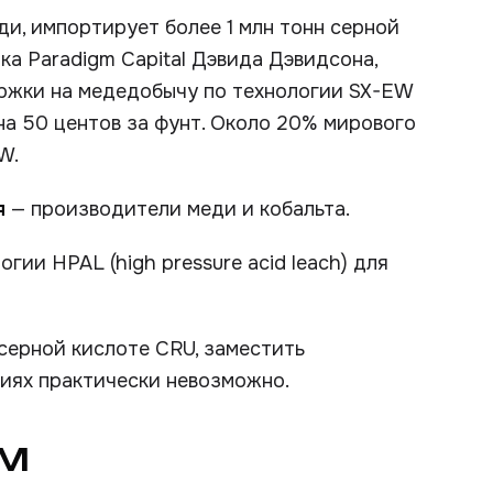
и, импортирует более 1 млн тонн серной
ка Paradigm Capital Дэвида Дэвидсона,
ержки на медедобычу по технологии SX-EW
м на 50 центов за фунт. Около 20% мирового
W.
я
— производители меди и кобальта.
гии HPAL (high pressure acid leach) для
серной кислоте CRU, заместить
иях практически невозможно.
КМ