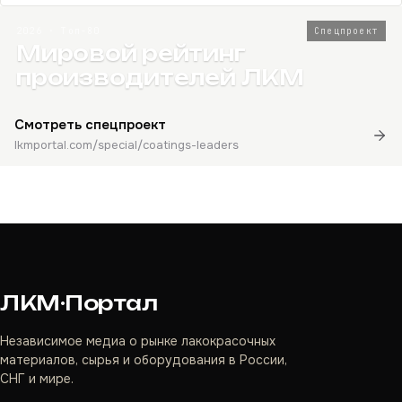
2026 · Топ-80
Спецпроект
Мировой рейтинг
производителей ЛКМ
Смотреть спецпроект
lkmportal.com/special/coatings-leaders
ЛКМ·Портал
Независимое медиа о рынке лакокрасочных
материалов, сырья и оборудования в России,
СНГ и мире.