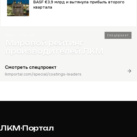
BASF €3,9 млрд и вытянула прибыль второго
квартала
2026 · Топ-80
Спецпроект
Мировой рейтинг
производителей ЛКМ
Смотреть спецпроект
lkmportal.com/special/coatings-leaders
ЛКМ·Портал