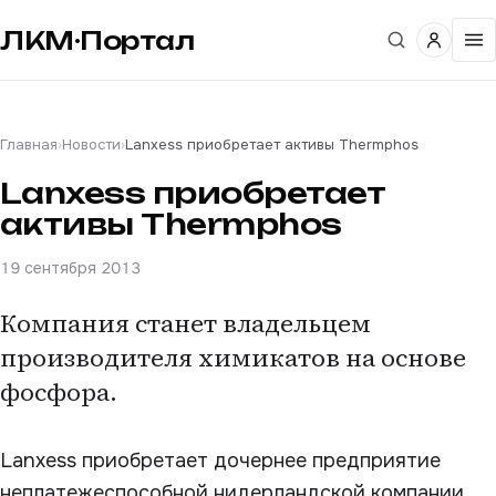
ЛКМ·Портал
Главная
›
Новости
›
Lanxess приобретает активы Thermphos
Lanxess приобретает
активы Thermphos
19 сентября 2013
Компания станет владельцем
производителя химикатов на основе
фосфора.
Lanxess приобретает дочернее предприятие
неплатежеспособной нидерландской компании