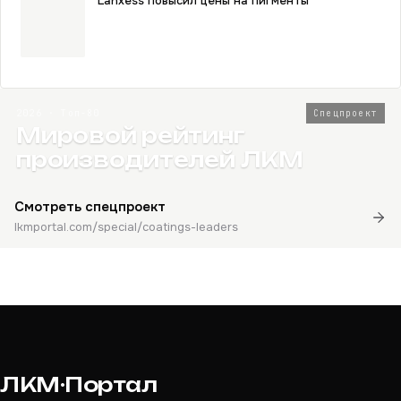
Lanxess повысил цены на пигменты
2026 · Топ-80
Спецпроект
Мировой рейтинг
производителей ЛКМ
Смотреть спецпроект
lkmportal.com/special/coatings-leaders
ЛКМ·Портал