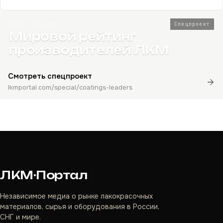
2026 · Топ-80
Спецпроект
Мировой рейтинг
производителей ЛКМ
Смотреть спецпроект
lkmportal.com/special/coatings-leaders
ЛКМ·Портал
Независимое медиа о рынке лакокрасочных
материалов, сырья и оборудования в России,
СНГ и мире.