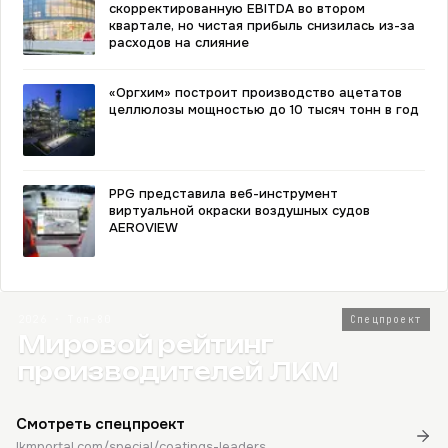
скорректированную EBITDA во втором
квартале, но чистая прибыль снизилась из-за
расходов на слияние
«Оргхим» построит производство ацетатов
целлюлозы мощностью до 10 тысяч тонн в год
PPG представила веб-инструмент
виртуальной окраски воздушных судов
AEROVIEW
2026 · Топ-80
Спецпроект
Мировой рейтинг
производителей ЛКМ
Смотреть спецпроект
lkmportal.com/special/coatings-leaders