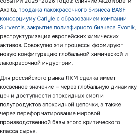
событий 2025–2026 годов: слияние AkzoNobel и
Axalta,
продажа лакокрасочного бизнеса BASF
консорциуму Carlyle с образованием компании
Surventis
,
закрытие полиэфирного бизнеса Evonik
,
реструктуризация европейских химических
активов. Совокупно эти процессы формируют
новую конфигурацию глобальной химической и
лакокрасочной индустрии.
Для российского рынка ЛКМ сделка имеет
косвенное значение — через глобальную динамику
цен и доступности эпоксидных смол и
полупродуктов эпоксидной цепочки, а также
через переформатирование мировой
производственной базы этого критического
класса сырья.