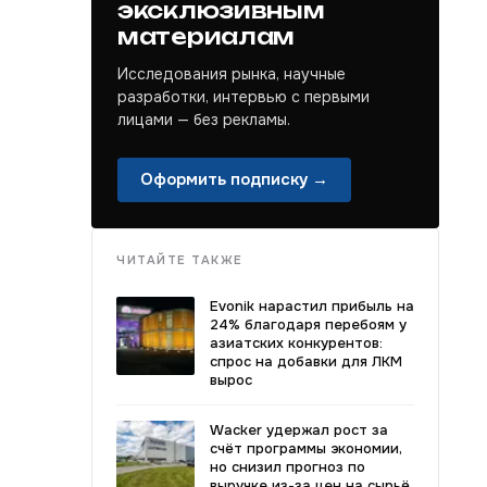
эксклюзивным
материалам
Исследования рынка, научные
разработки, интервью с первыми
лицами — без рекламы.
Оформить подписку →
ЧИТАЙТЕ ТАКЖЕ
Evonik нарастил прибыль на
24% благодаря перебоям у
азиатских конкурентов:
спрос на добавки для ЛКМ
вырос
Wacker удержал рост за
счёт программы экономии,
но снизил прогноз по
выручке из-за цен на сырьё