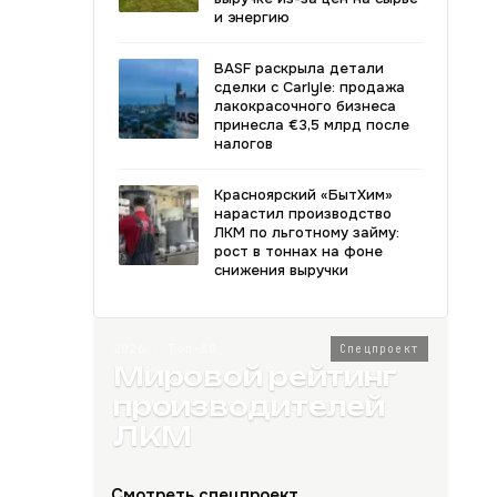
и энергию
BASF раскрыла детали
сделки с Carlyle: продажа
лакокрасочного бизнеса
принесла €3,5 млрд после
налогов
Красноярский «БытХим»
нарастил производство
ЛКМ по льготному займу:
рост в тоннах на фоне
снижения выручки
2026 · Топ-80
Спецпроект
Мировой рейтинг
производителей
ЛКМ
Смотреть спецпроект