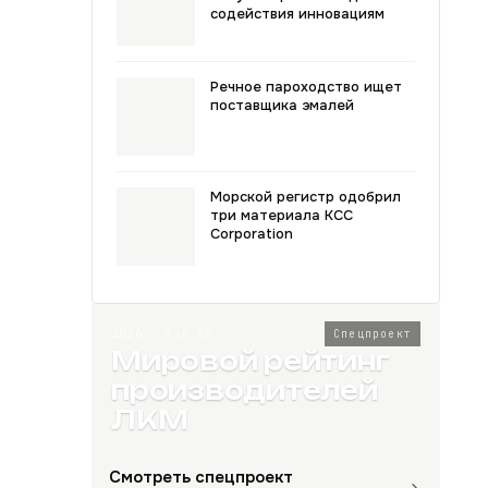
содействия инновациям
Речное пароходство ищет
поставщика эмалей
Морской регистр одобрил
три материала KCC
Corporation
2026 · Топ-80
Спецпроект
Мировой рейтинг
производителей
ЛКМ
Смотреть спецпроект