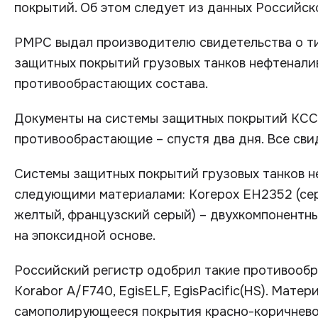
покрытий. Об этом следует из данных Российск
РМРС выдал производителю свидетельства о т
защитных покрытий грузовых танков нефтеналив
противообрастающих состава.
Документы на системы защитных покрытий KCC C
противообрастающие – спустя два дня. Все сви
Системы защитных покрытий грузовых танков н
следующими материалами: Korepox ЕН2352 (серы
желтый, французский серый) – двухкомпонентн
на эпоксидной основе.
Российский регистр одобрил такие противообр
Korabor A/F740, EgisELF, EgisPacific(HS). Мате
самополирующееся покрытия красно-коричневог