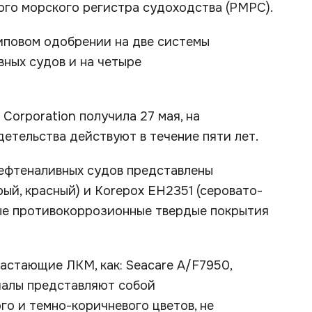
ого морского регистра судоходства (РМРС).
иповом одобрении на две системы
ных судов и на четыре
orporation получила 27 мая, на
детельства действуют в течение пяти лет.
ефтеналивных судов представлены
й, красный) и Korepox ЕН2351 (серовато-
ые противокоррозионные твердые покрытия
астающие ЛКМ, как: Seacare A/F7950,
риалы представляют собой
о и темно-коричневого цветов, не