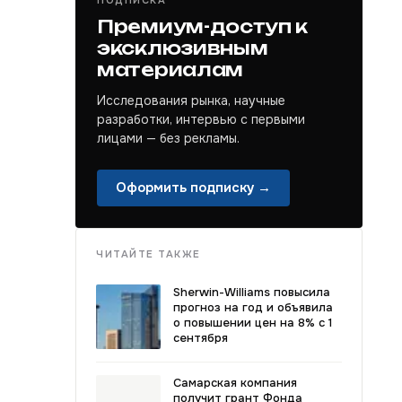
ПОДПИСКА
Премиум-доступ к
эксклюзивным
материалам
Исследования рынка, научные
разработки, интервью с первыми
лицами — без рекламы.
Оформить подписку →
ЧИТАЙТЕ ТАКЖЕ
Sherwin-Williams повысила
прогноз на год и объявила
о повышении цен на 8% с 1
сентября
Самарская компания
получит грант Фонда