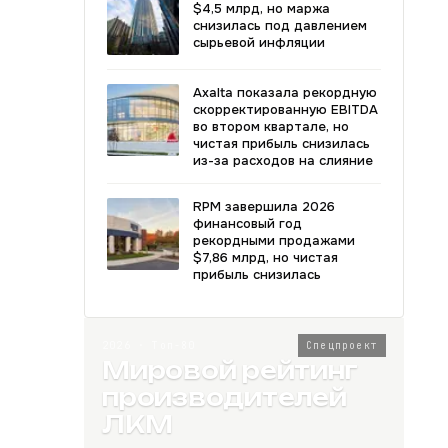
$4,5 млрд, но маржа
снизилась под давлением
сырьевой инфляции
Axalta показала рекордную
скорректированную EBITDA
во втором квартале, но
чистая прибыль снизилась
из-за расходов на слияние
RPM завершила 2026
финансовый год
рекордными продажами
$7,86 млрд, но чистая
прибыль снизилась
2026 · Топ-80
Спецпроект
Мировой рейтинг
производителей
ЛКМ