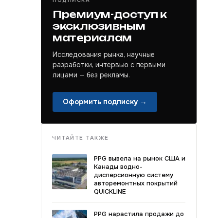
ПОДПИСКА
Премиум-доступ к
эксклюзивным
материалам
Исследования рынка, научные
разработки, интервью с первыми
лицами — без рекламы.
Оформить подписку →
ЧИТАЙТЕ ТАКЖЕ
PPG вывела на рынок США и
Канады водно-
дисперсионную систему
авторемонтных покрытий
QUICKLINE
PPG нарастила продажи до