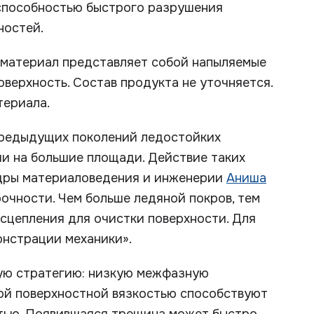
способностью быстрого разрушения
ностей.
 материал представляет собой напыляемые
верхность. Состав продукта не уточняется.
териала.
предыдущих поколений ледостойких
и на большие площади. Действие таких
федры материаловедения и инженерии
Аниша
рочности. Чем больше ледяной покров, тем
сцепления для очистки поверхности. Для
онстрации механики».
ую стратегию: низкую межфазную
кой поверхностной вязкостью способствуют