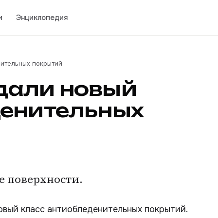
и
Энциклопедия
нительных покрытий
дали новый
денительных
е поверхности.
овый класс антиобледенительных покрытий.