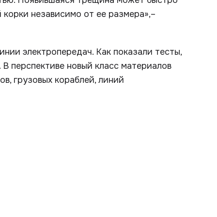
тью. Появившаяся трещина может быстро
 корки независимо от ее размера»,–
инии электропередач. Как показали тесты,
. В перспективе новый класс материалов
в, грузовых кораблей, линий