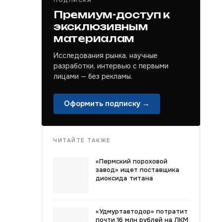
ПОДПИСКА
Премиум-доступ к
эксклюзивным
материалам
Исследования рынка, научные
разработки, интервью с первыми
лицами — без рекламы.
Оформить подписку →
ЧИТАЙТЕ ТАКЖЕ
«Пермский пороховой
завод» ищет поставщика
диоксида титана
«Удмуртавтодор» потратит
почти 16 млн рублей на ЛКМ