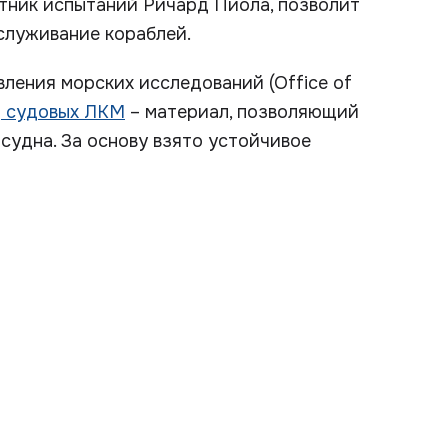
стник испытаний Ричард Пиола, позволит
служивание кораблей.
вления морских исследований (Office of
д судовых ЛКМ
– материал, позволяющий
судна. За основу взято устойчивое