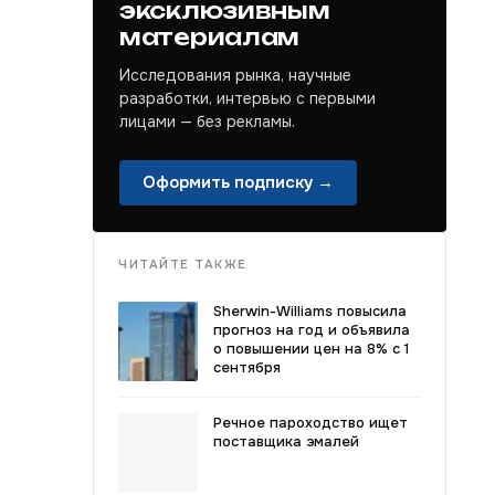
эксклюзивным
материалам
Исследования рынка, научные
разработки, интервью с первыми
лицами — без рекламы.
Оформить подписку →
ЧИТАЙТЕ ТАКЖЕ
Sherwin-Williams повысила
прогноз на год и объявила
о повышении цен на 8% с 1
сентября
Речное пароходство ищет
поставщика эмалей