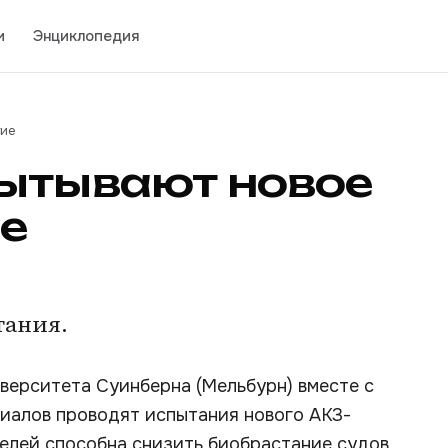
и
Энциклопедия
тие
пытывают новое
е
тания.
верситета Суинберна (Мельбурн) вместе с
иалов проводят испытания нового АКЗ-
елей способна снизить биобрастание судов