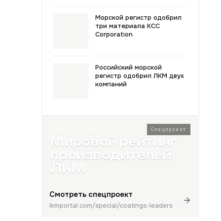
Морской регистр одобрил
три материала KCC
Corporation
Российский морской
регистр одобрил ЛКМ двух
компаний
2026 · Топ-80
Спецпроект
Мировой рейтинг
производителей
ЛКМ
Смотреть спецпроект
lkmportal.com/special/coatings-leaders