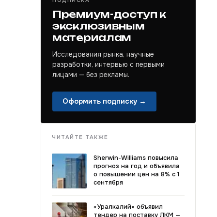
ПОДПИСКА
Премиум-доступ к
эксклюзивным
материалам
Исследования рынка, научные
разработки, интервью с первыми
лицами — без рекламы.
Оформить подписку →
ЧИТАЙТЕ ТАКЖЕ
Sherwin-Williams повысила
прогноз на год и объявила
о повышении цен на 8% с 1
сентября
«Уралкалий» объявил
тендер на поставку ЛКМ —