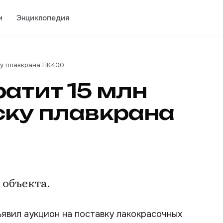
и
Энциклопедия
ску плавкрана ПК400
ратит 15 млн
ску плавкрана
объекта.
явил аукцион на поставку лакокрасочных