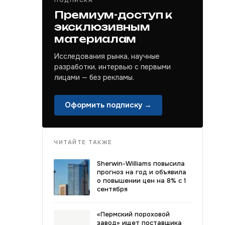
ПОДПИСКА
Премиум-доступ к
эксклюзивным
материалам
Исследования рынка, научные
разработки, интервью с первыми
лицами — без рекламы.
Оформить подписку →
ЧИТАЙТЕ ТАКЖЕ
Sherwin-Williams повысила
прогноз на год и объявила
о повышении цен на 8% с 1
сентября
«Пермский пороховой
завод» ищет поставщика