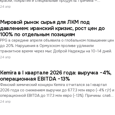
краски, покрытия и специальные продукты. Причина —
волатильность рынков нефтехимии, энергоносителей и
24 апр
транспорта.
Мировой рынок сырья для ЛКМ под
давлением: иранский кризис, рост цен до
100% по отдельным позициям
PPG в середине апреля объявила о глобальном повышении цен
до 20%. Нарушения в Ормузском проливе удлинили
транзитное время через мыс Доброй Надежды на 10–14 дней.
24 апр
Kemira в I квартале 2026 года: выручка −4%,
операционная EBITDA −13%
Финский химический концерн Kemira отчитался за I квартал
2026 года со снижением выручки до 677,3 млн евро (−4% г/г) и
операционной EBITDA до 117,3 млн евро (−13%). Причины: слабый
спрос, валютный фактор, геополитическая волатильность.
24 апр
Годовой прогноз компания оставила без изменений.