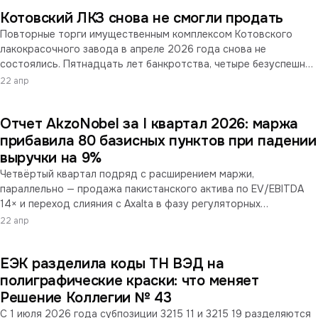
Котовский ЛКЗ снова не смогли продать
Повторные торги имущественным комплексом Котовского
лакокрасочного завода в апреле 2026 года снова не
состоялись. Пятнадцать лет банкротства, четыре безуспешных
попытки реализации и ценовой коридор от 80 до 744 млн
22 апр
рублей — почему у готовой площадки в 58 гектаров нет
покупателей.
Отчет AkzoNobel за I квартал 2026: маржа
прибавила 80 базисных пунктов при падении
выручки на 9%
Четвёртый квартал подряд с расширением маржи,
параллельно — продажа пакистанского актива по EV/EBITDA
14× и переход слияния с Axalta в фазу регуляторных
согласований. Разбираемся, за счёт чего компания удерживает
22 апр
прогноз при сжатии спроса.
ЕЭК разделила коды ТН ВЭД на
полиграфические краски: что меняет
Решение Коллегии № 43
С 1 июля 2026 года субпозиции 3215 11 и 3215 19 разделяются