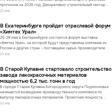
прогнозов на 2026 год. Декоративно-строительный сектор
формирует около трёх четвертей совокупного потребления
23 апр
ЛКМ в РФ — глубина и структура спада определяют
перспективы производителей, но основной риск лежит в 2027–
В Екатеринбурге пройдет отраслевой форум
2028 годах.
«Химтех Урал»
26-28 мая в Екатеринбурге состоится форум-выставка
«Химтех Урал», на которой будут представлены компании из
России и других стран – поставщики сырья, производители
оборудования, лабораторных решений и зеленой химии.
23 апр
В Старой Купавне стартовало строительство
завода лакокрасочных материалов
мощностью 6,2 тыс. тонн в год
В городе Старая Купавна Богородского округа Подмосковья
начинается возведение производственного комплекса по
выпуску лакокрасочных материалов. Проектная мощность
предприятия — около 6,2 тыс. тонн продукции в год.
22 апр