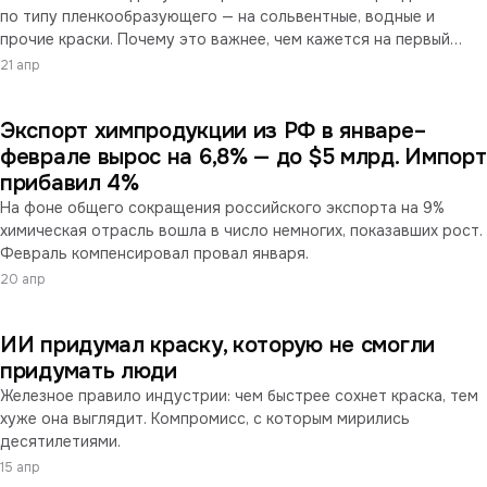
по типу пленкообразующего — на сольвентные, водные и
прочие краски. Почему это важнее, чем кажется на первый
взгляд, и что это значит для импортёров и отечественных
21 апр
производителей.
Экспорт химпродукции из РФ в январе–
феврале вырос на 6,8% — до $5 млрд. Импорт
прибавил 4%
На фоне общего сокращения российского экспорта на 9%
химическая отрасль вошла в число немногих, показавших рост.
Февраль компенсировал провал января.
20 апр
ИИ придумал краску, которую не смогли
придумать люди
Железное правило индустрии: чем быстрее сохнет краска, тем
хуже она выглядит. Компромисс, с которым мирились
десятилетиями.
15 апр